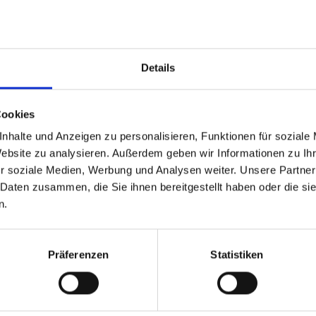
Details
Cookies
Bremsen
Elektrik
nhalte und Anzeigen zu personalisieren, Funktionen für soziale
Glas
HU/AU
Website zu analysieren. Außerdem geben wir Informationen zu I
tung
Lichtanlage
Ölwechsel
r soziale Medien, Werbung und Analysen weiter. Unsere Partner
 Daten zusammen, die Sie ihnen bereitgestellt haben oder die s
Sonstiges
n.
Präferenzen
Statistiken