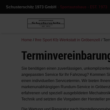
- Sportautohaus - EST. 1973
Schusterschitz 1973 GmbH
Home
/
Ihre Sport Kfz-Werkstatt in Gröbenzell
/
Ter
Terminvereinbarun
Sie benötigen einen zuverlässigen, unkomplizierte
angepassten Service für Ihr Fahrzeug? Kommen Si
einen individuellen Servicetermin. Wir bieten Ihn
markenunabhängigen Rundum-Service in Gröbenz
erfahrenen und speziell ausgebildeten Mechatronik
Technik und setzten die Vorgaben der Hersteller pr
Die Wartung und Reparatur nach Herstellervorgaben