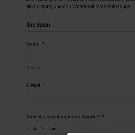
die Leistung und den Werterhalt Ihres Fahrzeugs.
Ihre Daten
Name
*
Anrede
E-Mail
*
Sind Sie bereits bei uns Kunde?
*
Ja
Nein