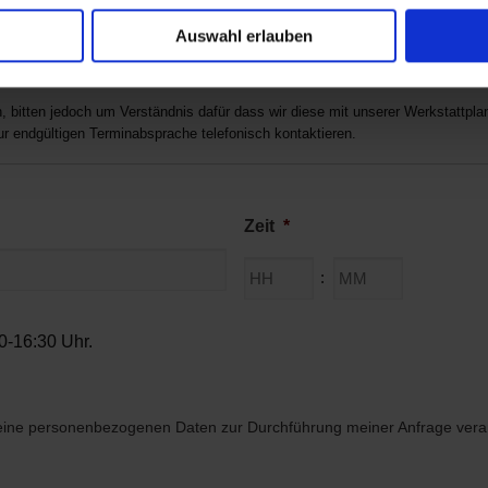
Auswahl erlauben
bitten jedoch um Verständnis dafür dass wir diese mit unserer Werkstattplanu
 endgültigen Terminabsprache telefonisch kontaktieren.
Zeit
*
Stunden
Minuten
:
0-16:30 Uhr.
meine personenbezogenen Daten zur Durchführung meiner Anfrage verarb