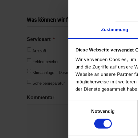
Was können wir für Sie tun?
Zustimmung
Serviceart
*
Diese Webseite verwendet 
Auspuff
Batterie
Wir verwenden Cookies, um I
Fehlerspeicher
Getriebe
und die Zugriffe auf unsere 
Klimaanlage – Desinfektion
Klimaanlage – War
Website an unsere Partner fü
möglicherweise mit weiteren
Scheibenreparatur
Zahnriemen
der Dienste gesammelt habe
Kommentar
Einwilligungsauswahl
Notwendig