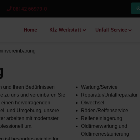
08142 66979-0
Home
Kfz-Werkstatt
Unfall-Service
minvereinbarung
g
n und Ihren Bedürfnissen
Wartung/Service
e zu uns und vereinbaren Sie
Reparatur/Unfallreparatur
en einen hervorragenden
Ölwechsel
ell und Umgebung, unsere
Räder-/Reifenservice
er arbeiten mit modernster
Reifeneinlagerung
ofessionell um.
Oldtimerwartung und
Oldtimerrestaurierung
 ist besonders wichtig für